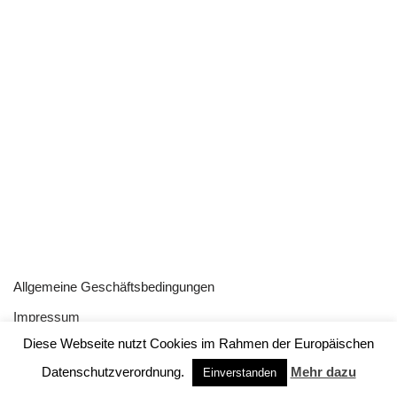
Allgemeine Geschäftsbedingungen
Impressum
Diese Webseite nutzt Cookies im Rahmen der Europäischen
Datenschutz
Datenschutzverordnung.
Mehr dazu
Einverstanden
Neve
| Präsentiert von
WordPress