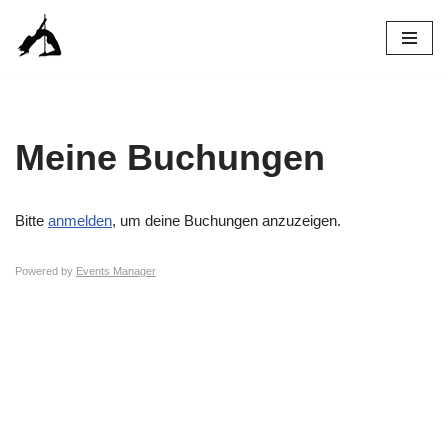
Zum
Inhalt
springen
Meine Buchungen
Bitte
anmelden
, um deine Buchungen anzuzeigen.
Powered by
Events Manager